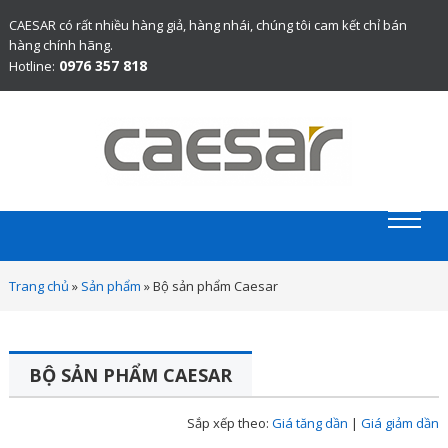
CAESAR có rất nhiều hàng giả, hàng nhái, chúng tôi cam kết chỉ bán
hàng chính hãng.
0976 357 818
Hotline:
Website chính thức bán thiết bị vệ sinh Caesar chính hãng.
Trang chủ
»
Sản phẩm
»
Bộ sản phẩm Caesar
BỘ SẢN PHẨM CAESAR
Sắp xếp theo:
Giá tăng dần
|
Giá giảm dần