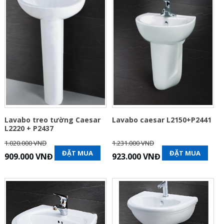
Lavabo treo tường Caesar
Lavabo caesar L2150+P2441
L2220 + P2437
1.020.000 VNĐ
1.231.000 VNĐ
ĐẶT MUA
ĐẶT MUA
909.000 VNĐ
923.000 VNĐ