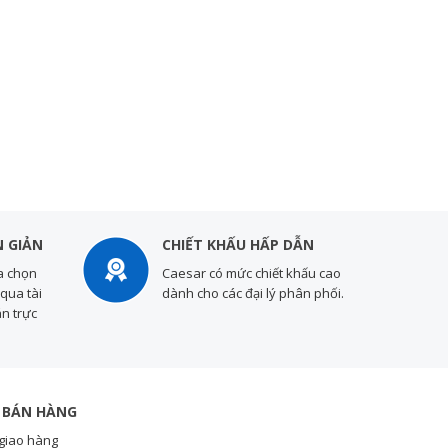
 GIẢN
CHIẾT KHẤU HẤP DẪN
a chọn
Caesar có mức chiết khấu cao
qua tài
dành cho các đại lý phân phối.
n trực
 BÁN HÀNG
giao hàng