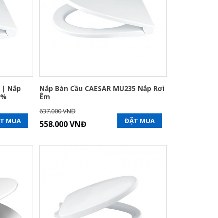
 | Nắp
Nắp Bàn Cầu CAESAR MU235 Nắp Rơi
9%
Êm
637.000 VNĐ
T MUA
ĐẶT MUA
558.000 VNĐ