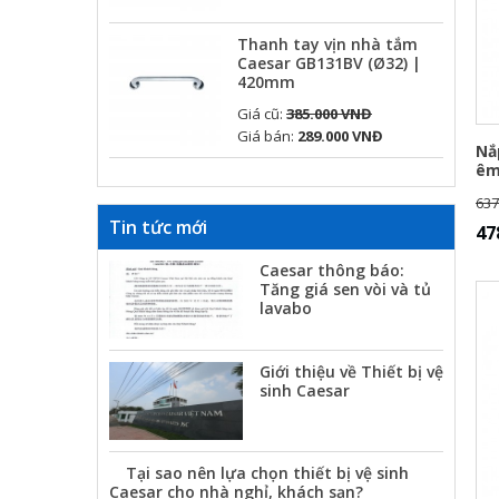
Thanh tay vịn nhà tắm
Caesar GB131BV (Ø32) |
420mm
Giá cũ:
385.000 VNĐ
Giá bán:
289.000 VNĐ
Nắ
êm
637
Tin tức mới
47
Caesar thông báo:
Tăng giá sen vòi và tủ
lavabo
Giới thiệu về Thiết bị vệ
sinh Caesar
Tại sao nên lựa chọn thiết bị vệ sinh
Caesar cho nhà nghỉ, khách sạn?