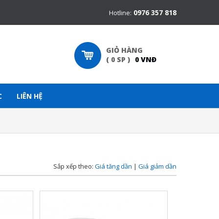
0976 357 818
Hotline:
GIỎ HÀNG
(
0
SP
)
0
VNĐ
C
LIÊN HỆ
Sắp xếp theo:
Giá tăng dần
|
Giá giảm dần