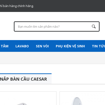
chỉ bán hàng chính hãng.
 TẮM
LAVABO
SEN VÒI
PHỤ KIỆN VỆ SINH
TIN TỨ
NẮP BÀN CẦU CAESAR