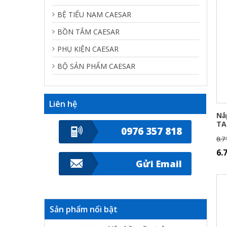
BỆ TIỂU NAM CAESAR
BỒN TẮM CAESAR
PHỤ KIỆN CAESAR
BỘ SẢN PHẨM CAESAR
Liên hệ
Nắ
TA
0976 357 818
8.7
6.
Gửi Email
Sản phẩm nổi bật