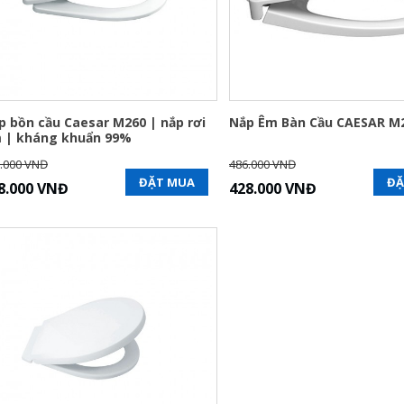
p bồn cầu Caesar M260 | nắp rơi
Nắp Êm Bàn Cầu CAESAR M
 | kháng khuẩn 99%
.000 VNĐ
486.000 VNĐ
ĐẶT MUA
ĐẶ
8.000 VNĐ
428.000 VNĐ