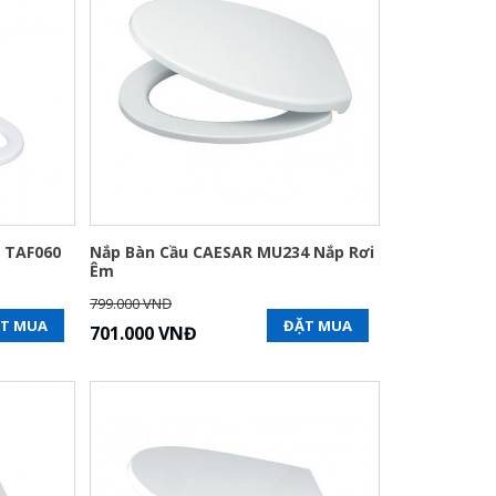
r TAF060
Nắp Bàn Cầu CAESAR MU234 Nắp Rơi
Êm
799.000 VNĐ
T MUA
ĐẶT MUA
701.000 VNĐ