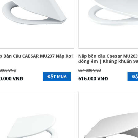
p Bàn Cầu CAESAR MU237 Nắp Rơi
Nắp bồn cầu Caesar MU263
m
đóng êm | Kháng khuẩn 9
.000 VNĐ
821.000 VNĐ
ĐẶT MUA
ĐẶ
0.000 VNĐ
616.000 VNĐ