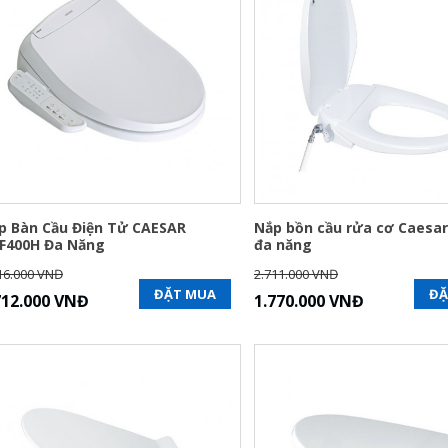
p Bàn Cầu Điện Tử CAESAR
Nắp bồn cầu rửa cơ Caesa
F400H Đa Năng
đa năng
16.000 VNĐ
2.711.000 VNĐ
ĐẶT MUA
ĐẶ
712.000 VNĐ
1.770.000 VNĐ