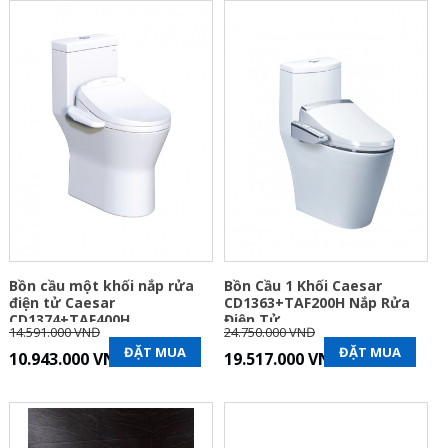
Bồn cầu một khối nắp rửa
Bồn Cầu 1 Khối Caesar
điện tử Caesar
CD1363+TAF200H Nắp Rửa
CD1374+TAF400H
Điện Tử
14.591.000 VNĐ
24.750.000 VNĐ
ĐẶT MUA
ĐẶT MUA
10.943.000 VNĐ
19.517.000 VNĐ