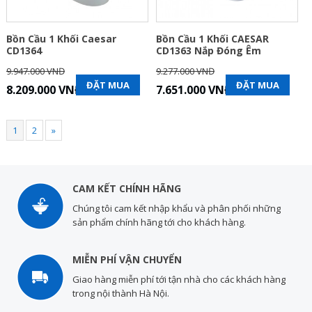
Bồn Cầu 1 Khối Caesar
Bồn Cầu 1 Khối CAESAR
CD1364
CD1363 Nắp Đóng Êm
9.947.000 VNĐ
9.277.000 VNĐ
ĐẶT MUA
ĐẶT MUA
8.209.000 VNĐ
7.651.000 VNĐ
1
2
»
CAM KẾT CHÍNH HÃNG
Chúng tôi cam kết nhập khẩu và phân phối những
sản phẩm chính hãng tới cho khách hàng.
MIỄN PHÍ VẬN CHUYỂN
Giao hàng miễn phí tới tận nhà cho các khách hàng
trong nội thành Hà Nội.