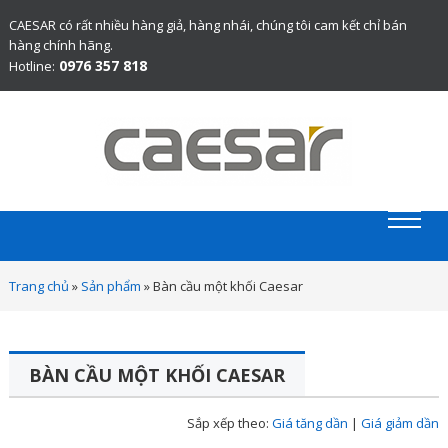
CAESAR có rất nhiều hàng giả, hàng nhái, chúng tôi cam kết chỉ bán
hàng chính hãng.
0976 357 818
Hotline:
Website chính thức bán thiết bị vệ sinh Caesar chính hãng.
Trang chủ
»
Sản phẩm
»
Bàn cầu một khối Caesar
BÀN CẦU MỘT KHỐI CAESAR
Sắp xếp theo:
Giá tăng dần
|
Giá giảm dần