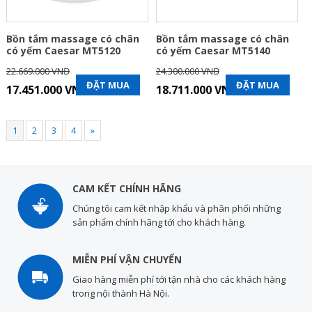
Bồn tắm massage có chân
Bồn tắm massage có chân
có yếm Caesar MT5120
có yếm Caesar MT5140
22.669.000 VNĐ
24.300.000 VNĐ
ĐẶT MUA
ĐẶT MUA
17.451.000 VNĐ
18.711.000 VNĐ
1
2
3
4
»
CAM KẾT CHÍNH HÃNG
Chúng tôi cam kết nhập khẩu và phân phối những
sản phẩm chính hãng tới cho khách hàng.
MIỄN PHÍ VẬN CHUYỂN
Giao hàng miễn phí tới tận nhà cho các khách hàng
trong nội thành Hà Nội.