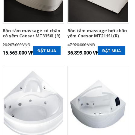
Bồn tắm massage có chân
Bồn tắm massage hơi chân
có yếm Caesar MT3350L(R)
yếm Caesar MT211SL(R)
20.207.000 VNĐ
47.920.000 VNĐ
ĐẶT MUA
ĐẶT MUA
15.563.000 VNĐ
36.899.000 VNĐ