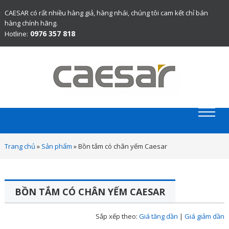
CAESAR có rất nhiều hàng giả, hàng nhái, chúng tôi cam kết chỉ bán
hàng chính hãng.
0976 357 818
Hotline:
Website chính thức bán thiết bị vệ sinh Caesar chính hãng.
Trang chủ
»
Sản phẩm
»
Bồn tắm có chân yếm Caesar
BỒN TẮM CÓ CHÂN YẾM CAESAR
Sắp xếp theo:
Giá tăng dần
|
Giá giảm dần