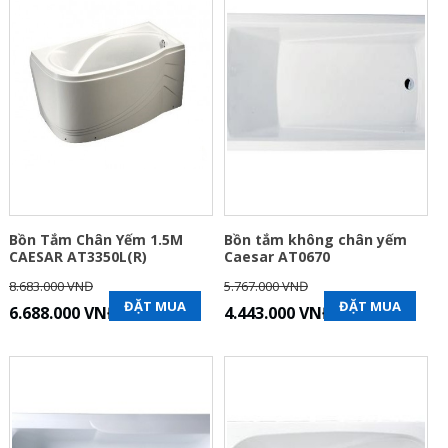
Bồn Tắm Chân Yếm 1.5M
Bồn tắm không chân yếm
CAESAR AT3350L(R)
Caesar AT0670
8.683.000 VNĐ
5.767.000 VNĐ
ĐẶT MUA
ĐẶT MUA
6.688.000 VNĐ
4.443.000 VNĐ