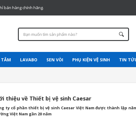
chỉ bán hàng chính hãng.
 TẮM
LAVABO
SEN VÒI
PHỤ KIỆN VỆ SINH
TIN TỨ
ới thiệu về Thiết bị vệ sinh Caesar
g ty cổ phần thiết bị vệ sinh Caesar Việt Nam được thành lập năm 
ường Việt Nam gần 20 năm