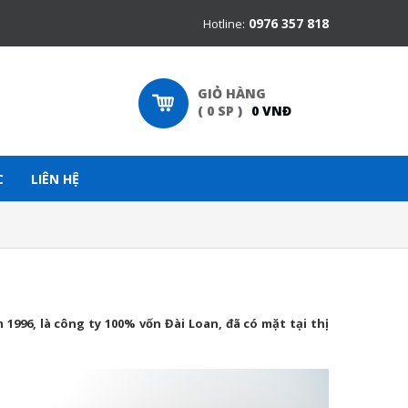
0976 357 818
Hotline:
GIỎ HÀNG
(
0
SP
)
0
VNĐ
C
LIÊN HỆ
1996, là công ty 100% vốn Đài Loan, đã có mặt tại thị