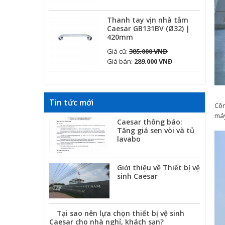
Thanh tay vịn nhà tắm
Caesar GB131BV (Ø32) |
420mm
Giá cũ:
385.000 VNĐ
Giá bán:
289.000 VNĐ
Tin tức mới
Côn
máy
Caesar thông báo:
Tăng giá sen vòi và tủ
lavabo
Giới thiệu về Thiết bị vệ
sinh Caesar
Tại sao nên lựa chọn thiết bị vệ sinh
Caesar cho nhà nghỉ, khách sạn?