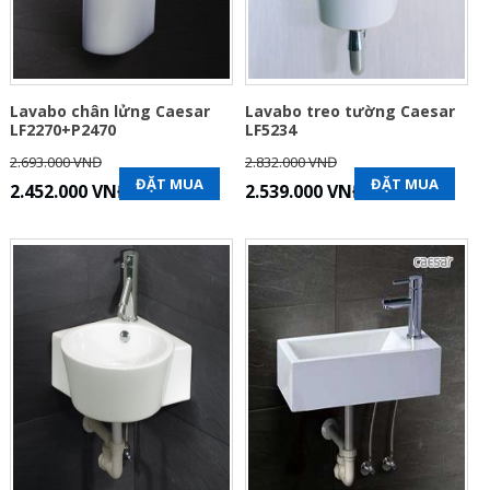
Lavabo chân lửng Caesar
Lavabo treo tường Caesar
LF2270+P2470
LF5234
2.693.000 VNĐ
2.832.000 VNĐ
ĐẶT MUA
ĐẶT MUA
2.452.000 VNĐ
2.539.000 VNĐ