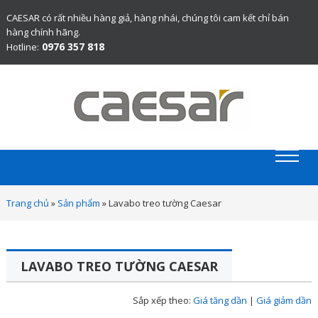
CAESAR có rất nhiều hàng giả, hàng nhái, chúng tôi cam kết chỉ bán
hàng chính hãng.
0976 357 818
Hotline:
Website chính thức bán thiết bị vệ sinh Caesar chính hãng.
Trang chủ
»
Sản phẩm
»
Lavabo treo tường Caesar
LAVABO TREO TƯỜNG CAESAR
Sắp xếp theo:
Giá tăng dần
|
Giá giảm dần