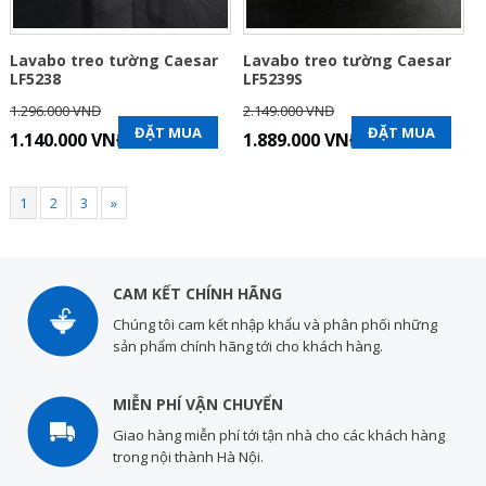
Lavabo treo tường Caesar
Lavabo treo tường Caesar
LF5238
LF5239S
1.296.000 VNĐ
2.149.000 VNĐ
ĐẶT MUA
ĐẶT MUA
1.140.000 VNĐ
1.889.000 VNĐ
1
2
3
»
CAM KẾT CHÍNH HÃNG
Chúng tôi cam kết nhập khẩu và phân phối những
sản phẩm chính hãng tới cho khách hàng.
MIỄN PHÍ VẬN CHUYỂN
Giao hàng miễn phí tới tận nhà cho các khách hàng
trong nội thành Hà Nội.