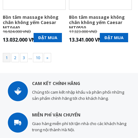
Bồn tắm massage không
Bồn tắm massage không
chân không yếm Caesar
chân không yếm Caesar
MT0440
MT0550
16.924.000 VNĐ
17.323.000 VNĐ
ĐẶT MUA
ĐẶT MUA
13.032.000 VNĐ
13.341.000 VNĐ
1
2
3
…
10
»
CAM KẾT CHÍNH HÃNG
Chúng tôi cam kết nhập khẩu và phân phối những
sản phẩm chính hãng tới cho khách hàng.
MIỄN PHÍ VẬN CHUYỂN
Giao hàng miễn phí tới tận nhà cho các khách hàng
trong nội thành Hà Nội.