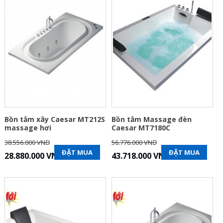
Bồn tắm xây Caesar MT212S
Bồn tắm Massage đèn
massage hơi
Caesar MT7180C
38.556.000 VNĐ
56.776.000 VNĐ
ĐẶT MUA
ĐẶT MUA
28.880.000 VNĐ
43.718.000 VNĐ