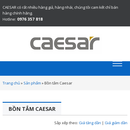
CAESAR có rất nhiều hàng giả, hàng nhái, chúng tôi cam kết chỉ bán
hàng chính hãng.
0976 357 818
Hotline:
Website chính thức bán thiết bị vệ sinh Caesar chính hãng.
Trang chủ
»
Sản phẩm
»
Bồn tắm Caesar
BỒN TẮM CAESAR
Sắp xếp theo:
Giá tăng dần
|
Giá giảm dần