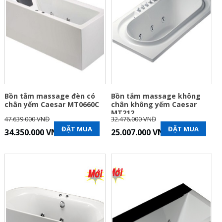
Bồn tắm massage đèn có
Bồn tắm massage không
chân yếm Caesar MT0660C
chân không yếm Caesar
MT212
47.639.000 VNĐ
32.476.000 VNĐ
ĐẶT MUA
ĐẶT MUA
34.350.000 VNĐ
25.007.000 VNĐ