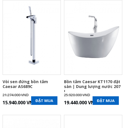
Vòi sen đứng bồn tắm
Bồn tắm Caesar KT1170 đặt
Caesar AS689C
sàn | Dung lượng nước 207
L
21.274.000 VNĐ
25.920.000 VNĐ
ĐẶT MUA
ĐẶT MUA
15.940.000 VNĐ
19.440.000 VNĐ