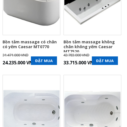
Bồn tắm massage có chân
Bồn tắm massage không
có yếm Caesar MT0770
chân không yếm Caesar
MT7520
31.471.000 VNĐ
43.783.000 VNĐ
ĐẶT MUA
ĐẶT MUA
24.235.000 VNĐ
33.715.000 VNĐ