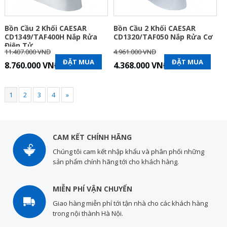
Bồn Cầu 2 Khối CAESAR
Bồn Cầu 2 Khối CAESAR
CD1349/TAF400H Nắp Rửa
CD1320/TAF050 Nắp Rửa Cơ
Điện Tử
11.407.000 VNĐ
4.961.000 VNĐ
ĐẶT MUA
ĐẶT MUA
8.760.000 VNĐ
4.368.000 VNĐ
1
2
3
4
»
CAM KẾT CHÍNH HÃNG
Chúng tôi cam kết nhập khẩu và phân phối những
sản phẩm chính hãng tới cho khách hàng.
MIỄN PHÍ VẬN CHUYỂN
Giao hàng miễn phí tới tận nhà cho các khách hàng
trong nội thành Hà Nội.