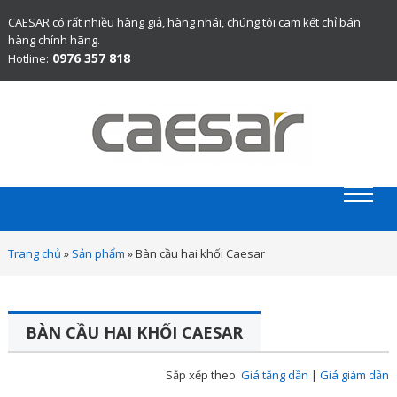
CAESAR có rất nhiều hàng giả, hàng nhái, chúng tôi cam kết chỉ bán
hàng chính hãng.
0976 357 818
Hotline:
Website chính thức bán thiết bị vệ sinh Caesar chính hãng.
Trang chủ
»
Sản phẩm
»
Bàn cầu hai khối Caesar
BÀN CẦU HAI KHỐI CAESAR
Sắp xếp theo:
Giá tăng dần
|
Giá giảm dần