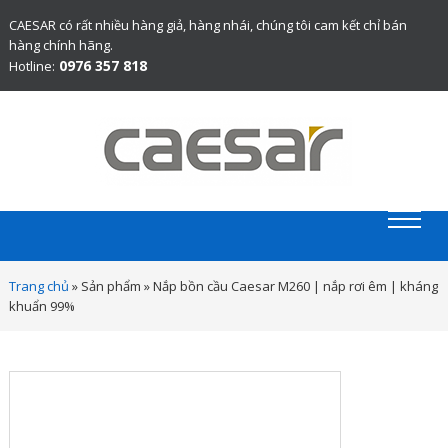
CAESAR có rất nhiều hàng giả, hàng nhái, chúng tôi cam kết chỉ bán
hàng chính hãng.
0976 357 818
Hotline:
Website chính thức bán thiết bị vệ sinh Caesar chính hãng.
Trang chủ
»
Sản phẩm
»
Nắp bồn cầu Caesar M260 | nắp rơi êm | kháng
khuẩn 99%