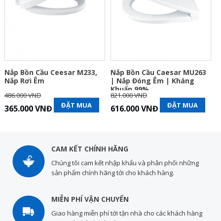
Nắp Bồn Cầu Ceesar M233,
Nắp Bồn Cầu Caesar MU263
Nắp Rơi Êm
| Nắp Đóng Êm | Kháng
Khuẩn 99%
486.000 VNĐ
821.000 VNĐ
ĐẶT MUA
ĐẶT MUA
365.000 VNĐ
616.000 VNĐ
CAM KẾT CHÍNH HÃNG
Chúng tôi cam kết nhập khẩu và phân phối những
sản phẩm chính hãng tới cho khách hàng.
MIỄN PHÍ VẬN CHUYỂN
Giao hàng miễn phí tới tận nhà cho các khách hàng