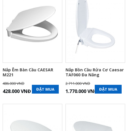
Nắp Êm Bàn Cầu CAESAR
Nắp Bồn Cầu Rửa Cơ Caesar
M221
TAF060 Đa Năng
486.000 VNĐ
2.711.000 VNĐ
ĐẶT MUA
ĐẶT MUA
428.000 VNĐ
1.770.000 VNĐ