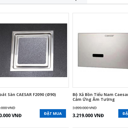
oát Sàn CAESAR F2090 (Ø90)
Bộ Xả Bồn Tiểu Nam Caesa
Cảm Ứng Âm Tường
.000 VNĐ
3.899.000 VNĐ
ĐẶT MUA
ĐẶ
0.000 VNĐ
3.219.000 VNĐ