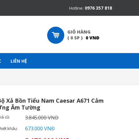
0976 357 818
Hotline:
GIỎ HÀNG
(
0
SP
)
0
VNĐ
C
LIÊN HỆ
Bộ Xả Bồn Tiểu Nam Caesar A671 Cảm
Ứng Âm Tường
iá cũ:
3.845.000 VNĐ
673.000 VNĐ
hiết khấu: