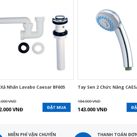
 Xả Nhấn Lavabo Caesar BF605
Tay Sen 2 Chức Năng CAES
.000 VNĐ
184.000 VNĐ
ĐẶT MUA
ĐẶ
2.000 VNĐ
143.000 VNĐ
MIỄN PHÍ VẬN CHUYỂN
THANH TOÁN ĐƠN