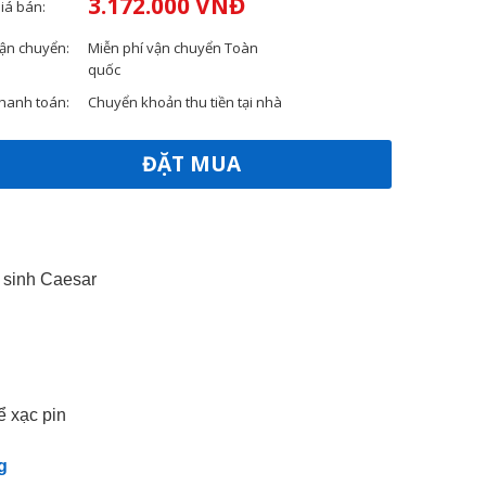
3.172.000 VNĐ
iá bán:
ận chuyển:
Miễn phí vận chuyển Toàn
quốc
hanh toán:
Chuyển khoản thu tiền tại nhà
ĐẶT MUA
ệ sinh Caesar
ể xạc pin
g