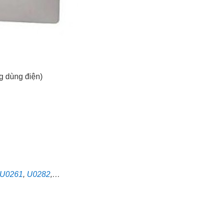
g dùng điện)
U0261
,
U0282
,…