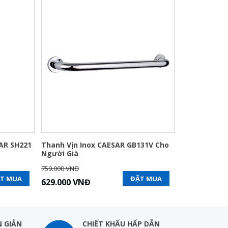
AR SH221
Thanh Vịn Inox CAESAR GB131V Cho
Người Già
759.000 VNĐ
T MUA
ĐẶT MUA
629.000 VNĐ
 GIẢN
CHIẾT KHẤU HẤP DẪN