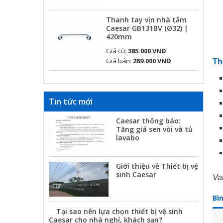
Thanh tay vịn nhà tắm
Caesar GB131BV (Ø32) |
420mm
Giá cũ:
385.000 VNĐ
Giá bán:
289.000 VNĐ
Th
Tin tức mới
Caesar thông báo:
Tăng giá sen vòi và tủ
lavabo
Giới thiệu về Thiết bị vệ
sinh Caesar
Va
Bì
Tại sao nên lựa chọn thiết bị vệ sinh
Caesar cho nhà nghỉ, khách sạn?