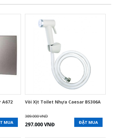
r A672
Vòi Xịt Toilet Nhựa Caesar BS306A
389.000 VNĐ
T MUA
ĐẶT MUA
297.000 VNĐ