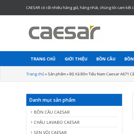
CAESAR có rất nhiều hàng giả, hàng nhái, chúng tôi cam kết 
Website chính thức bán thiết bị vệ sinh
TRANG CHỦ
GIỚI THIỆU
BỒN CẦU
BỒN
Caesar chính hãng.
Trang chủ
»
Sản phẩm
»
Bộ Xả Bồn Tiểu Nam Caesar A671 
Danh mục sản phẩm
BỒN CẦU CAESAR
CHẬU LAVABO CAESAR
SEN VÒI CAESAR