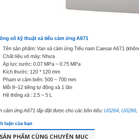
ông số kỹ thuật xả tiểu cảm ứng A671
Tên sản phẩm: Van xả cảm ứng Tiểu nam Caesar A671 (khôn
Chất liệu vỏ máy: Nhựa
Áp lực nước: 0.07 MPa ~ 0.75 MPa
Kích thước: 120 * 120 mm
Phạm vi cảm biến: 500 ~ 700 mm
Mỗi 8~12 tiếng tự động xả 1 lần
Hệ thống xả : 2.5 ~ 5 L
n cảm ứng A671 lắp đặt được cho các bồn tiểu:
U0264
,
U0266
,
nh luận của bạn
SẢN PHẨM CÙNG CHUYÊN MỤC