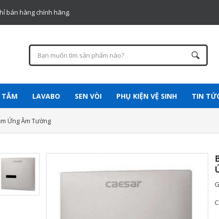
chỉ bán hàng chính hãng.
 TẮM
LAVABO
SEN VÒI
PHỤ KIỆN VỆ SINH
TIN TỨ
Cảm Ứng Âm Tường
G
C