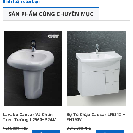
Bình luận của bạn
SẢN PHẨM CÙNG CHUYÊN MỤC
Lavabo Caesar Và Chân
Bộ Tủ Chậu Caesar LF5312 +
Treo Tường L2560+P2441
EH190V
1.266.000 VNĐ
8.943.000 VNĐ