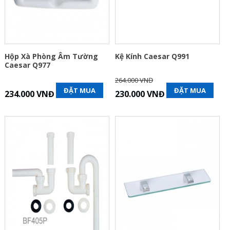
Hộp Xà Phòng Âm Tường
Kệ Kính Caesar Q991
Caesar Q977
264.000 VNĐ
ĐẶT MUA
ĐẶT MUA
234.000 VNĐ
230.000 VNĐ