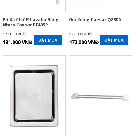
Bộ Xả Chữ P Lavabo Bằng
Giá Kiếng Caesar Q8800
Nhựa Caesar BF405P
173.000 VNĐ
572.000 VNĐ
ĐẶT MUA
ĐẶT MUA
131.000 VNĐ
472.000 VNĐ