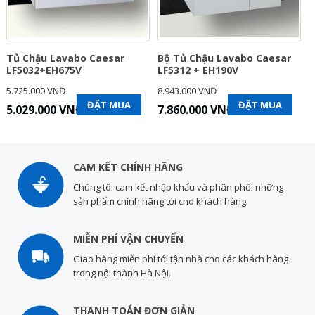
Tủ Chậu Lavabo Caesar
Bộ Tủ Chậu Lavabo Caesar
LF5032+EH675V
LF5312 + EH190V
5.725.000 VNĐ
8.943.000 VNĐ
ĐẶT MUA
ĐẶT MUA
5.029.000 VNĐ
7.860.000 VNĐ
CAM KẾT CHÍNH HÃNG
Chúng tôi cam kết nhập khẩu và phân phối những
sản phẩm chính hãng tới cho khách hàng.
MIỄN PHÍ VẬN CHUYỂN
Giao hàng miễn phí tới tận nhà cho các khách hàng
trong nội thành Hà Nội.
THANH TOÁN ĐƠN GIẢN