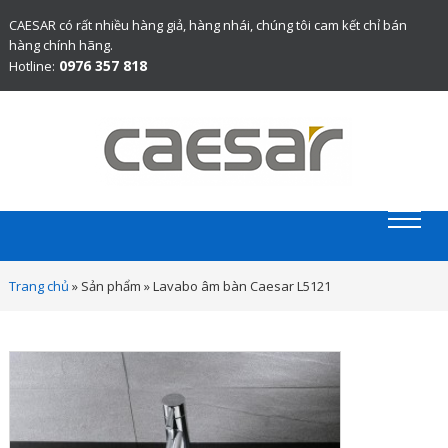
CAESAR có rất nhiều hàng giả, hàng nhái, chúng tôi cam kết chỉ bán
hàng chính hãng.
0976 357 818
Hotline:
Website chính thức bán thiết bị vệ sinh Caesar chính hãng.
Trang chủ
»
Sản phẩm
»
Lavabo âm bàn Caesar L5121