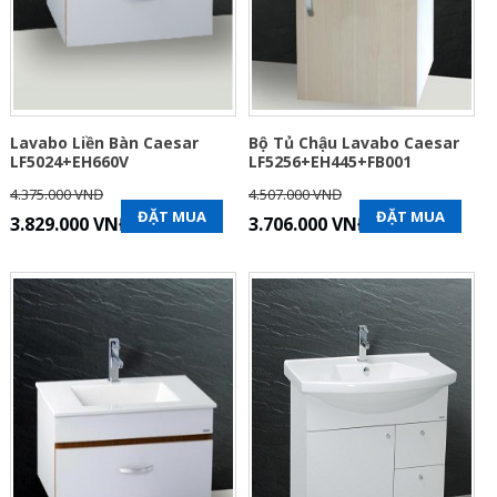
Lavabo Liền Bàn Caesar
Bộ Tủ Chậu Lavabo Caesar
LF5024+EH660V
LF5256+EH445+FB001
4.375.000 VNĐ
4.507.000 VNĐ
ĐẶT MUA
ĐẶT MUA
3.829.000 VNĐ
3.706.000 VNĐ