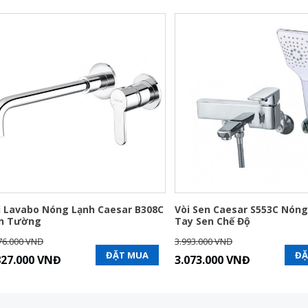
i Lavabo Nóng Lạnh Caesar B308C
Vòi Sen Caesar S553C Nóng
n Tường
Tay Sen Chế Độ
76.000 VNĐ
3.993.000 VNĐ
ĐẶT MUA
ĐẶ
827.000 VNĐ
3.073.000 VNĐ