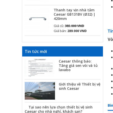
Thanh tay vịn nhà tắm
Caesar GB131BV (Ø32) |
420mm
Giá cũ:
385.000 VNĐ
Giá bán:
289.000 VNĐ
Tí
Vò
Tin tức mới
Caesar thông báo:
Tăng giá sen vòi và tủ
lavabo
Giới thiệu về Thiết bị vệ
sinh Caesar
Bì
Tại sao nên lựa chọn thiết bị vệ sinh
Caesar cho nhà nghỉ, khách sạn?