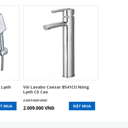
 Lạnh
Vòi Lavabo Caesar B541CU Nóng
Lạnh Cổ Cao
2.607.000 VNĐ
T MUA
ĐẶT MUA
2.009.000 VNĐ