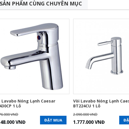
SẢN PHẨM CÙNG CHUYÊN MỤC
i Lavabo Nóng Lạnh Caesar
Vòi Lavabo Nóng Lạnh Cae
430CP 1 Lỗ
BT224CU 1 Lỗ
76.000 VNĐ
2.090.000 VNĐ
ĐẶT MUA
ĐẶ
148.000 VNĐ
1.777.000 VNĐ