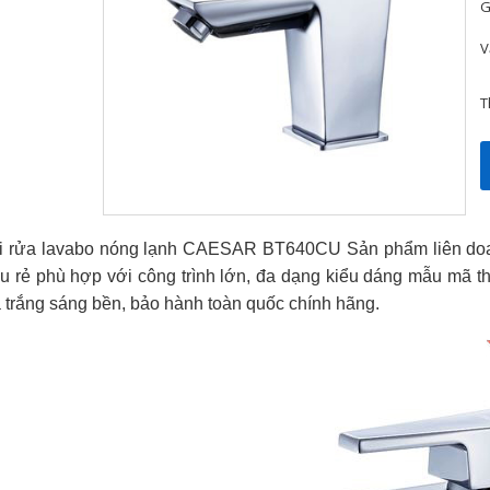
G
V
T
i rửa lavabo nóng lạnh CAESAR BT640CU Sản phẩm liên doan
êu rẻ phù hợp với công trình lớn, đa dạng kiểu dáng mẫu mã th
 trắng sáng bền, bảo hành toàn quốc chính hãng.