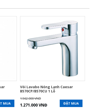
sar
Vòi Lavabo Nóng Lạnh Caesar
B570CP/B570CU 1 Lỗ
1.562.000 VNĐ
T MUA
ĐẶT MUA
1.271.000 VNĐ