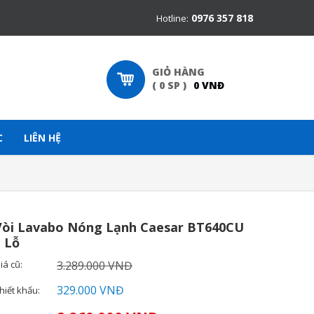
0976 357 818
Hotline:
GIỎ HÀNG
(
0
SP
)
0
VNĐ
C
LIÊN HỆ
Vòi Lavabo Nóng Lạnh Caesar BT640CU
1 Lỗ
iá cũ:
3.289.000 VNĐ
329.000 VNĐ
hiết khấu: