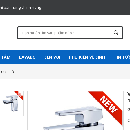
chỉ bán hàng chính hãng.
 TẮM
LAVABO
SEN VÒI
PHỤ KIỆN VỆ SINH
TIN TỨ
0CU 1 Lỗ
G
C