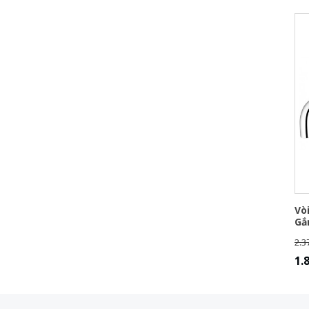
Vò
Gắ
2.3
1.