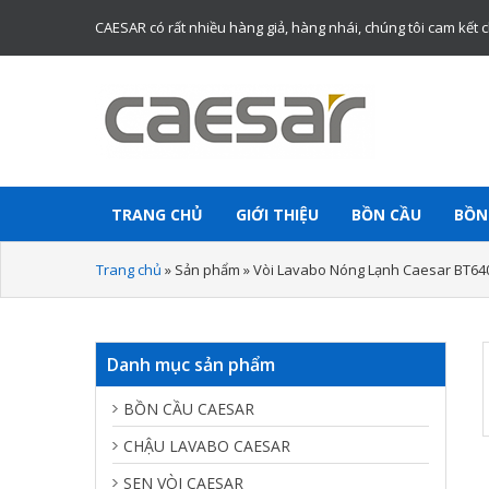
CAESAR có rất nhiều hàng giả, hàng nhái, chúng tôi cam kết 
Website chính thức bán thiết bị vệ sinh
TRANG CHỦ
GIỚI THIỆU
BỒN CẦU
BỒN
Caesar chính hãng.
Trang chủ
»
Sản phẩm
»
Vòi Lavabo Nóng Lạnh Caesar BT64
Danh mục sản phẩm
BỒN CẦU CAESAR
CHẬU LAVABO CAESAR
SEN VÒI CAESAR