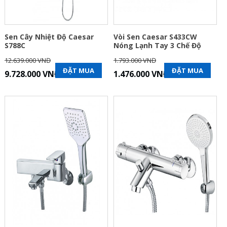
Sen Cây Nhiệt Độ Caesar
Vòi Sen Caesar S433CW
S788C
Nóng Lạnh Tay 3 Chế Độ
12.639.000 VNĐ
1.793.000 VNĐ
ĐẶT MUA
ĐẶT MUA
9.728.000 VNĐ
1.476.000 VNĐ