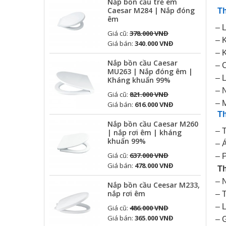
Nắp bồn cầu trẻ em
Caesar M284 | Nắp đóng
Th
êm
– 
Giá cũ:
378.000 VNĐ
– 
Giá bán:
340.000 VNĐ
– 
Nắp bồn cầu Caesar
– 
MU263 | Nắp đóng êm |
– 
Kháng khuẩn 99%
– 
Giá cũ:
821.000 VNĐ
– 
Giá bán:
616.000 VNĐ
Th
Nắp bồn cầu Caesar M260
– 
| nắp rơi êm | kháng
khuẩn 99%
– 
Giá cũ:
637.000 VNĐ
– 
Giá bán:
478.000 VNĐ
Th
– 
Nắp bồn cầu Ceesar M233,
nắp rơi êm
– 
– 
Giá cũ:
486.000 VNĐ
Giá bán:
365.000 VNĐ
– 