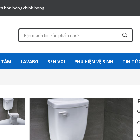
chỉ bán hàng chính hãng.
 TẮM
LAVABO
SEN VÒI
PHỤ KIỆN VỆ SINH
TIN TỨ
G
C
G