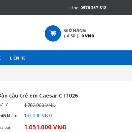
0976 357 818
Hotline:
GIỎ HÀNG
(
0
SP
)
0
VNĐ
C
LIÊN HỆ
Bàn cầu trẻ em Caesar CT1026
iá cũ:
1.782.000 VNĐ
131.000 VNĐ
hiết khấu:
1.651.000 VNĐ
iá bán: