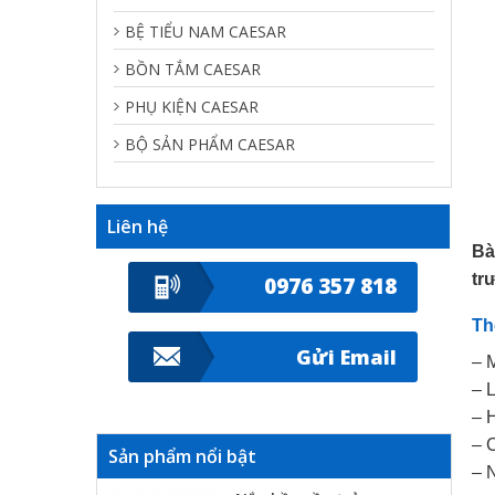
BỆ TIỂU NAM CAESAR
BỒN TẮM CAESAR
PHỤ KIỆN CAESAR
BỘ SẢN PHẨM CAESAR
Liên hệ
Bà
tr
0976 357 818
Th
Gửi Email
– 
– 
– 
– 
Sản phẩm nổi bật
– 