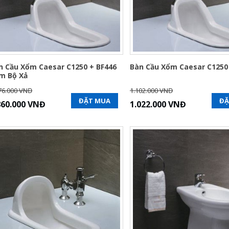
n Cầu Xổm Caesar C1250 + BF446
Bàn Cầu Xổm Caesar C1250
m Bộ Xả
76.000 VNĐ
1.102.000 VNĐ
ĐẶT MUA
ĐẶ
860.000 VNĐ
1.022.000 VNĐ