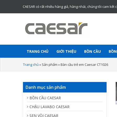
CAESAR có rất nhiều hàng giả, hàng nhái, chúng tôi cam kết 
Website chính thức bán thiết bị vệ sinh
TRANG CHỦ
GIỚI THIỆU
BỒN CẦU
BỒN
Caesar chính hãng.
Trang chủ
»
Sản phẩm
»
Bàn cầu trẻ em Caesar CT1026
Danh mục sản phẩm
BỒN CẦU CAESAR
CHẬU LAVABO CAESAR
SEN VÒI CAESAR