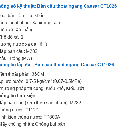
ông số kỹ thuật: Bàn cầu thoát ngang Caesar CT1026
Loại bàn cầu: Hai khối
Kiểu thoát phân: Xả xuống sàn
Kiểu xả: Xả thẳng
Chế độ xả: 1
Lượng nước xả đại: 6 lít
Nắp bàn cầu: M282
Màu: Trắng (PW)
ông tin lắp đặt: Bàn cầu thoát ngang Caesar CT1026
Tâm thoát phân: 36CM
Áp lực nước: 0.7-5 kgf/cm² (0.07-0.5MPa)
Phương pháp thi công: Kiểu khô, Kiểu ướt
ông tin linh kiện
Nắp bàn cầu (kèm theo sản phẩm): M282
Thùng nước: T1127
Linh kiện thùng nước: FP800A
Giấy chứng nhận: Chống bụi bẩn