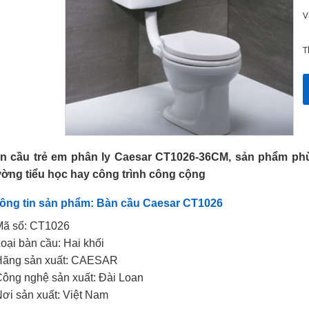
V
T
n cầu trẻ em phân ly Caesar CT1026-36CM, sản phẩm phù
ường tiểu học hay công trình công cộng
ông tin sản phẩm: Bàn cầu Caesar CT1026
Mã số: CT1026
Loại bàn cầu: Hai khối
Hãng sản xuất: CAESAR
Công nghệ sản xuất: Đài Loan
Nơi sản xuất: Việt Nam