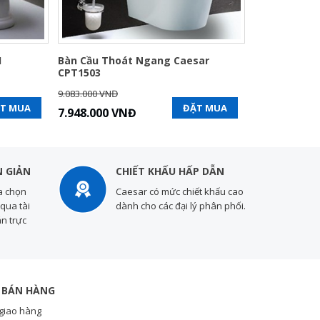
1
Bàn Cầu Thoát Ngang Caesar
CPT1503
9.083.000 VNĐ
T MUA
ĐẶT MUA
7.948.000 VNĐ
 GIẢN
CHIẾT KHẤU HẤP DẪN
a chọn
Caesar có mức chiết khấu cao
qua tài
dành cho các đại lý phân phối.
n trực
 BÁN HÀNG
giao hàng