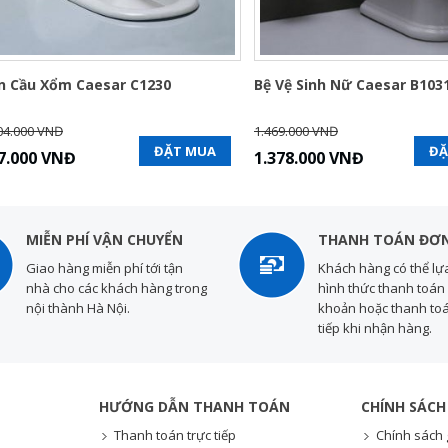
n Cầu Xổm Caesar C1230
Bệ Vệ Sinh Nữ Caesar B103
04.000 VNĐ
1.469.000 VNĐ
ĐẶT MUA
ĐẶ
7.000 VNĐ
1.378.000 VNĐ
MIỄN PHÍ VẬN CHUYỂN
THANH TOÁN ĐƠN
Giao hàng miễn phí tới tận
Khách hàng có thể lự
nhà cho các khách hàng trong
hình thức thanh toán 
nội thành Hà Nội.
khoản hoặc thanh toá
tiếp khi nhận hàng.
HƯỚNG DẪN THANH TOÁN
CHÍNH SÁCH
Thanh toán trực tiếp
Chính sách 