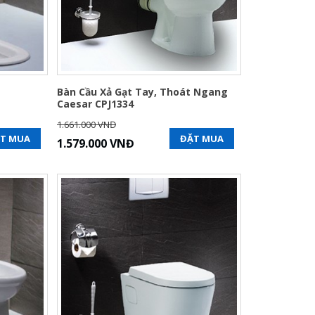
Bàn Cầu Xả Gạt Tay, Thoát Ngang
Caesar CPJ1334
1.661.000 VNĐ
T MUA
ĐẶT MUA
1.579.000 VNĐ