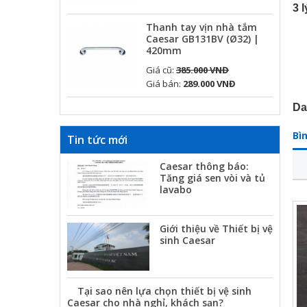
3 
Thanh tay vịn nhà tắm
Caesar GB131BV (Ø32) |
420mm
Giá cũ:
385.000 VNĐ
Giá bán:
289.000 VNĐ
Da
Bì
Tin tức mới
Caesar thông báo:
Tăng giá sen vòi và tủ
lavabo
Giới thiệu về Thiết bị vệ
sinh Caesar
Tại sao nên lựa chọn thiết bị vệ sinh
Caesar cho nhà nghỉ, khách sạn?