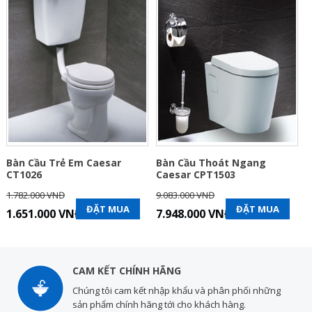
Bàn Cầu Trẻ Em Caesar
Bàn Cầu Thoát Ngang
CT1026
Caesar CPT1503
1.782.000 VNĐ
9.083.000 VNĐ
ĐẶT MUA
ĐẶT MUA
1.651.000 VNĐ
7.948.000 VNĐ
CAM KẾT CHÍNH HÃNG
Chúng tôi cam kết nhập khẩu và phân phối những
sản phẩm chính hãng tới cho khách hàng.